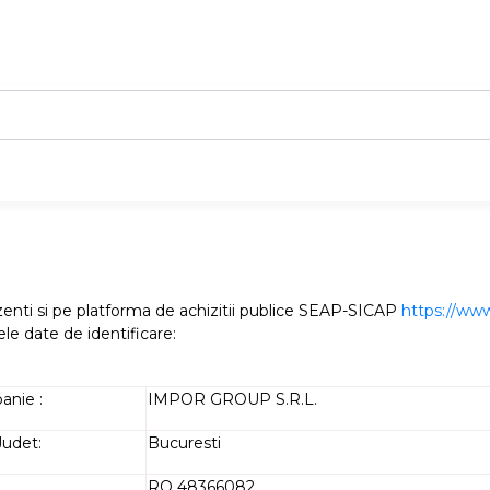
nti si pe platforma de achizitii publice SEAP-SICAP
https://www.
le date de identificare:
nie :
IMPOR GROUP S.R.L.
Judet:
Bucuresti
RO 48366082