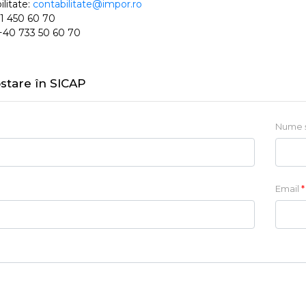
litate:
contabilitate@impor.ro
 21 450 60 70
 +40 733 50 60 70
ostare în SICAP
Nume 
Email
*