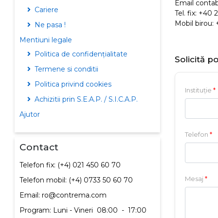
Email contabi
Cariere
Tel. fix: +40
Mobil birou:
Ne pasa !
Mentiuni legale
Politica de confidențialitate
Solicită p
Termene si conditii
Politica privind cookies
Instituție
*
Achizitii prin S.E.A.P. / S.I.C.A.P.
Ajutor
Telefon
*
Contact
Telefon fix: (+4) 021 450 60 70
Mesaj
*
Telefon mobil: (+4) 0733 50 60 70
Email: ro@contrema.com
Program: Luni - Vineri
08:00
-
17:00