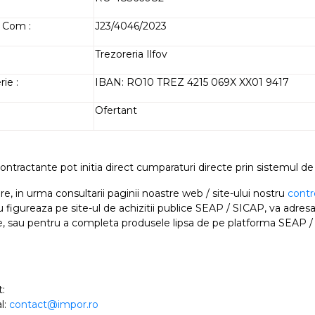
 Com :
J23/4046/2023
Trezoreria Ilfov
ie :
IBAN: RO10 TREZ 4215 069X XX01 9417
Ofertant
contractante pot initia direct cumparaturi directe prin sistemul de a
are, in urma consultarii paginii noastre web / site-ului nostru
cont
 nu figureaza pe site-ul de achizitii publice SEAP / SICAP, va ad
e, sau pentru a completa produsele lipsa de pe platforma SEAP /
:
l:
contact@impor.ro