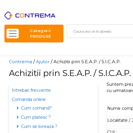
Categorii
PRODUSE
Contrema
/
Ajutor
/
Achizitii prin S.E.A.P. / S.I.C.A.P.
Achizitii prin S.E.A.P. / S.I.C.A.P.
Suntem preze
Intrebari frecvente
cu urmatoare
Comanda online
Cum comand?
Nume compa
Cum platesc ?
Localitate / 
Cum se livreaza ?
CUI :