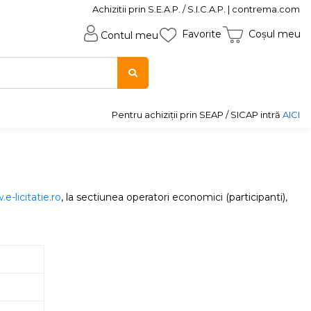
Achizitii prin S.E.A.P. / S.I.C.A.P. | contrema.com
Favorite
Coșul meu
Contul meu
Pentru achiziții prin SEAP / SICAP intră
AICI
e-licitatie.ro
, la sectiunea operatori economici (participanti),