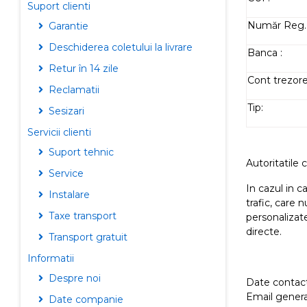
Suport clienti
Număr Reg.
Garantie
Deschiderea coletului la livrare
Banca :
Retur în 14 zile
Cont trezorer
Reclamatii
Tip:
Sesizari
Servicii clienti
Suport tehnic
Autoritatile 
Service
In cazul in c
Instalare
trafic, care
Taxe transport
personalizat
directe.
Transport gratuit
Informatii
Despre noi
Date contact
Email genera
Date companie