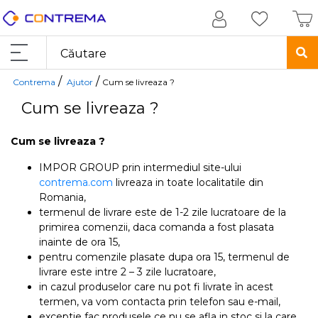
/
/
Contrema
Ajutor
Cum se livreaza ?
Cum se livreaza ?
Cum se livreaza ?
IMPOR GROUP prin intermediul site-ului
contrema.com
livreaza in toate localitatile din
Romania,
termenul de livrare este de 1-2 zile lucratoare de la
primirea comenzii, daca comanda a fost plasata
inainte de ora 15,
pentru comenzile plasate dupa ora 15, termenul de
livrare este intre 2 – 3 zile lucratoare,
in cazul produselor care nu pot fi livrate în acest
termen, va vom contacta prin telefon sau e-mail,
exceptie fac produsele ce nu se afla in stoc si la care