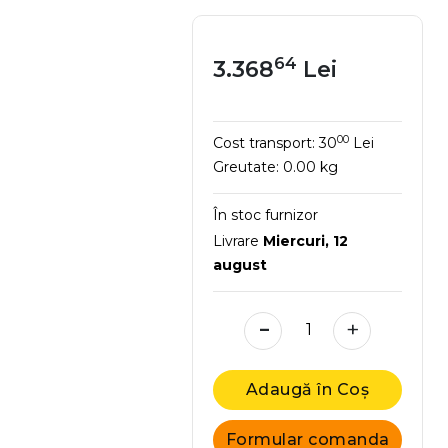
64
3.368
Lei
00
Cost transport:
30
Lei
Greutate:
0.00 kg
În stoc furnizor
Livrare
Miercuri, 12
august
-
+
Adaugă în Coș
Formular comanda