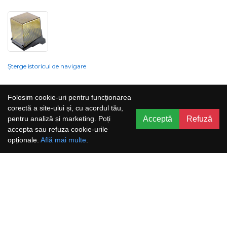
Șterge istoricul de navigare
Compania nu poate garanta și nu își poate asuma răspunderea că
Folosim cookie-uri pentru funcționarea
informațiile prezentate pe site sunt corecte, complete sau actualizate, iar
corectă a site-ului și, cu acordul tău,
serviciile oferite prin acest site sunt accesibile, neîntrerupte și fără erori.
Acceptă
Refuză
pentru analiză și marketing. Poți
Prețurile, ofertele, situația stocului, specificațiile și imaginile pot fi schimbate
accepta sau refuza cookie-urile
fără o notificare prealabilă.
opționale.
Află mai multe
.
Aboneaza-te la newsletter și nu rata
promoțiile noastre!