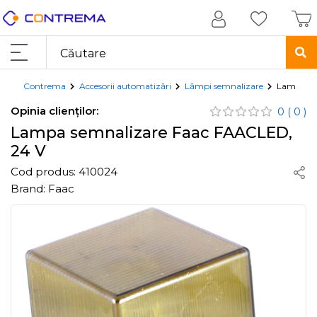
Contrema
Accesorii automatizări
Lămpi semnalizare
Lampa se
Opinia clienților:
0
( 0 )
Lampa semnalizare Faac FAACLED,
24 V
Cod produs:
410024
Brand:
Faac