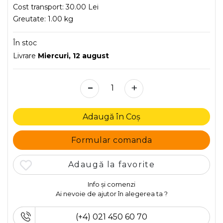
Cost transport:
30.00 Lei
Greutate:
1.00 kg
În stoc
Livrare
Miercuri, 12 august
-
+
Adaugă în Coș
Formular comanda
Adaugă la favorite
Info și comenzi
Ai nevoie de ajutor în alegerea ta ?
(+4) 021 450 60 70