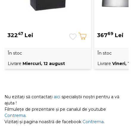
47
69
322
Lei
367
Lei
În stoc
În stoc
Livrare
Miercuri, 12 august
Livrare
Vineri, 1
Nu ezitați să contactați
aici
specialiștii noștri pentru a vă
ajuta !
Filmulețe de prezentare și pe canalul de youtube
Contrema
.
Vizitați și pagina noastră de facebook
Contrema
.