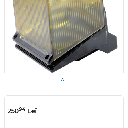
94
250
Lei