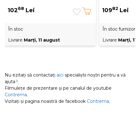
68
82
102
Lei
109
Lei
În stoc
În stoc furnizor
Livrare
Marţi, 11 august
Livrare
Marţi, 11
Nu ezitați să contactați
aici
specialiștii noștri pentru a vă
ajuta !
Filmulețe de prezentare și pe canalul de youtube
Contrema
.
Vizitați și pagina noastră de facebook
Contrema
.