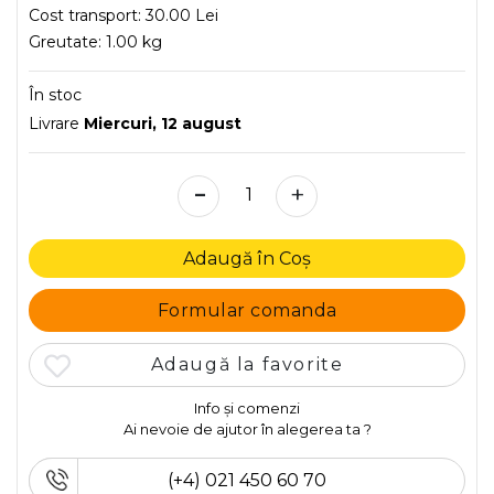
Cost transport:
30.00 Lei
Greutate:
1.00 kg
În stoc
Livrare
Miercuri, 12 august
-
+
Adaugă în Coș
Formular comanda
Adaugă la favorite
Info și comenzi
Ai nevoie de ajutor în alegerea ta ?
(+4) 021 450 60 70